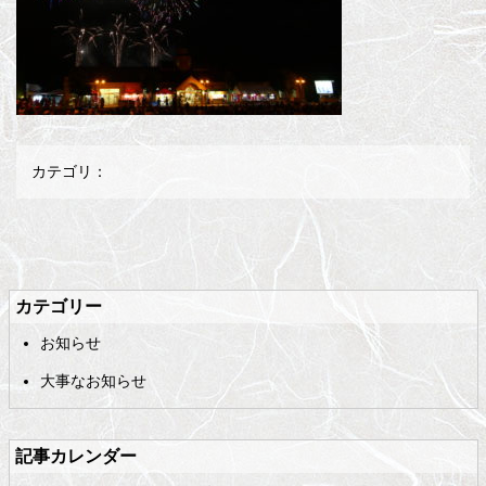
カテゴリ：
メ
ペ
イ
ー
ン
ジ
カテゴリー
コ
の
お知らせ
ン
先
テ
頭
大事なお知らせ
ン
へ
ツ
戻
の
る
記事カレンダー
先
頭