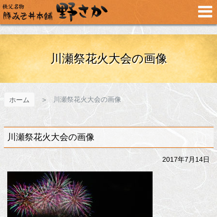
メ
イ
ン
コ
ン
テ
川瀬祭花火大会の画像
ン
ツ
へ
ス
川瀬祭花火大会の画像
ホーム
キ
ッ
プ
川瀬祭花火大会の画像
2017年7月14日