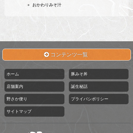
おかわりみそ汁
メ
ペ
イ
ー
ン
ジ
コ
の
ン
先
テ
頭
コンテンツ一覧
ン
へ
ツ
戻
の
る
ホーム
豚みそ丼
先
頭
店舗案内
誕生秘話
へ
戻
野さか便り
プライバシポリシー
る
サイトマップ