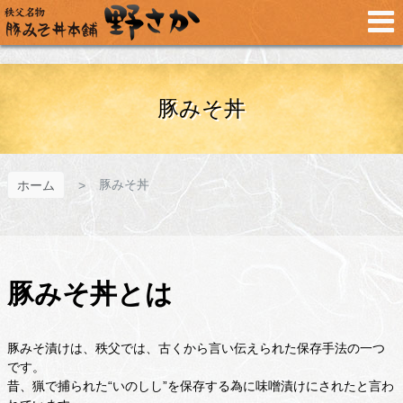
メ
イ
ン
コ
ン
テ
豚みそ丼
ン
ツ
へ
ス
豚みそ丼
ホーム
キ
ッ
プ
豚みそ丼とは
豚みそ漬けは、秩父では、古くから言い伝えられた保存手法の一つ
です。
昔、猟で捕られた“いのしし”を保存する為に味噌漬けにされたと言わ