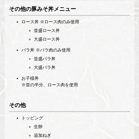
その他の豚みそ丼メニュー
ロース丼 ※ロース肉のみ使用
並盛ロース丼
大盛ロース丼
バラ丼 ※バラ肉のみ使用
並盛バラ丼
大盛バラ丼
お子様丼
※並の半分、ロース肉を使用
その他
トッピング
生卵
追加ねぎ