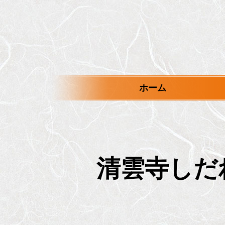
メ
イ
ン
コ
ン
テ
ン
ツ
ホーム
へ
ス
キ
ッ
プ
清雲寺しだ