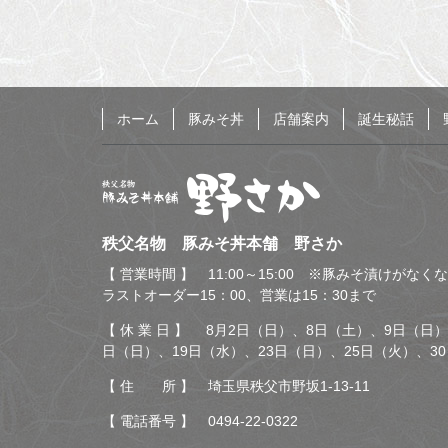
る
ホーム
豚みそ丼
店舗案内
誕生秘話
秩父名物 豚みそ丼本舗
秩父名物 豚みそ丼本舗 野さか
野さか
【 営業時間 】 11:00～15:00 ※豚みそ漬けがな
ラストオーダー15：00、営業は15：30まで
【 休 業 日 】 8月2日（日）、8日（土）、9日（日）
日（日）、19日（水）、23日（日）、25日（火）、3
【 住 所 】 埼玉県秩父市野坂1-13-11
【 電話番号 】
0494-22-0322