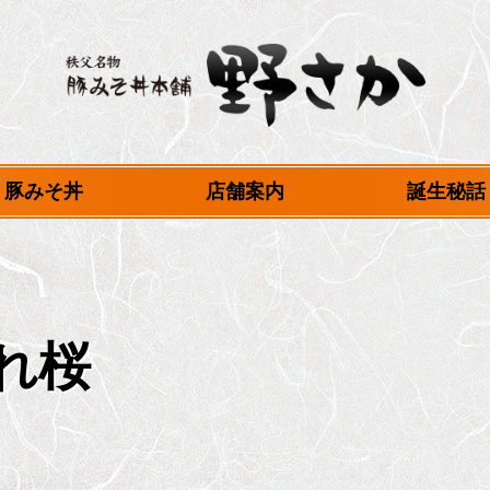
秩父名物 豚みそ丼
豚みそ丼
店舗案内
誕生秘話
本舗 野さか
れ桜