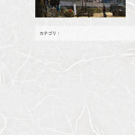
カテゴリ：
メ
ペ
イ
ー
ン
ジ
コ
の
ン
先
テ
頭
ン
へ
ツ
戻
の
る
先
頭
へ
戻