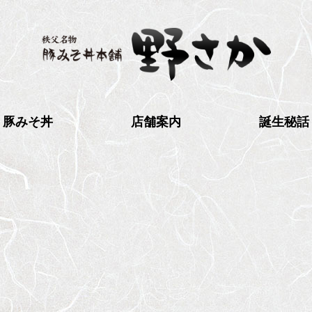
秩父名物 豚みそ丼
豚みそ丼
店舗案内
誕生秘話
本舗 野さか