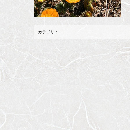
カテゴリ：
メ
ペ
イ
ー
ン
ジ
コ
の
ン
先
テ
頭
ン
へ
ツ
戻
の
る
先
頭
へ
戻