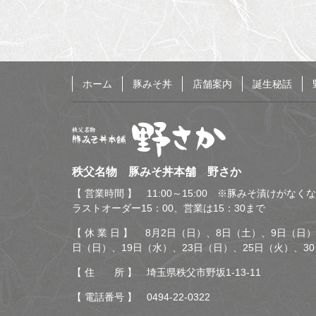
る
ホーム
豚みそ丼
店舗案内
誕生秘話
秩父名物 豚みそ丼本舗
秩父名物 豚みそ丼本舗 野さか
野さか
【 営業時間 】 11:00～15:00 ※豚みそ漬けがな
ラストオーダー15：00、営業は15：30まで
【 休 業 日 】 8月2日（日）、8日（土）、9日（日）
日（日）、19日（水）、23日（日）、25日（火）、3
【 住 所 】 埼玉県秩父市野坂1-13-11
【 電話番号 】
0494-22-0322