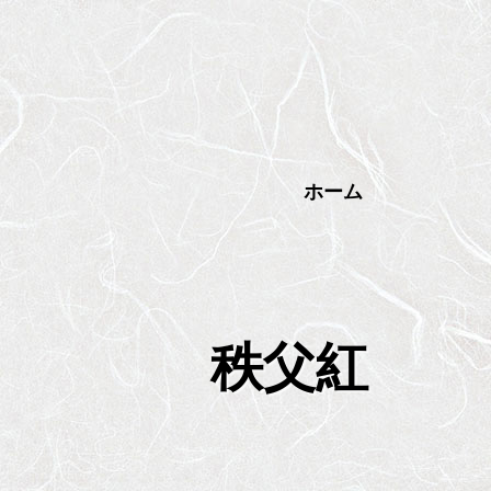
メ
イ
ン
コ
ン
テ
ン
ツ
ホーム
へ
ス
キ
ッ
プ
秩父紅