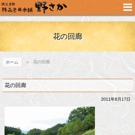
メ
イ
ン
コ
ン
テ
花の回廊
ン
ツ
へ
ス
花の回廊
ホーム
キ
ッ
プ
花の回廊
2011年8月17日