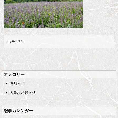
カテゴリ：
メ
ペ
イ
ー
ン
ジ
カテゴリー
コ
の
お知らせ
ン
先
テ
頭
大事なお知らせ
ン
へ
ツ
戻
の
る
記事カレンダー
先
頭