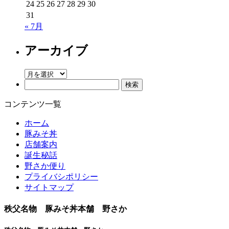
24
25
26
27
28
29
30
31
« 7月
アーカイブ
ア
検
ー
索:
カ
コンテンツ一覧
イ
ブ
ホーム
豚みそ丼
店舗案内
誕生秘話
野さか便り
プライバシポリシー
サイトマップ
秩父名物 豚みそ丼本舗 野さか