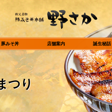
秩父名物 豚みそ丼
豚みそ丼
店舗案内
誕生秘話
本舗 野さか
まつり