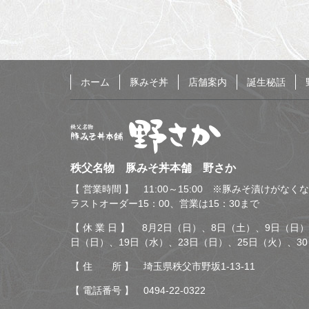
る
ホーム
豚みそ丼
店舗案内
誕生秘話
秩父名物 豚みそ丼本舗
秩父名物 豚みそ丼本舗 野さか
野さか
【 営業時間 】 11:00～15:00 ※豚みそ漬けがな
ラストオーダー15：00、営業は15：30まで
【 休 業 日 】 8月2日（日）、8日（土）、9日（日）
日（日）、19日（水）、23日（日）、25日（火）、3
【 住 所 】 埼玉県秩父市野坂1-13-11
【 電話番号 】
0494-22-0322