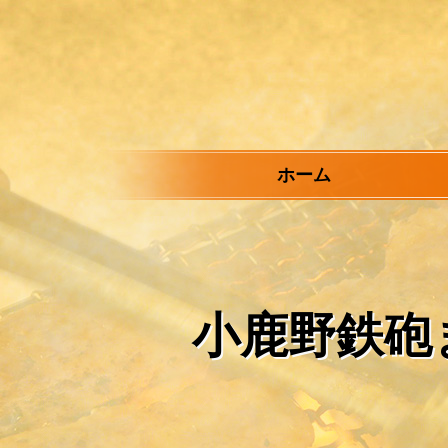
メ
イ
ン
コ
ン
テ
ン
ツ
ホーム
へ
ス
キ
ッ
プ
小鹿野鉄砲