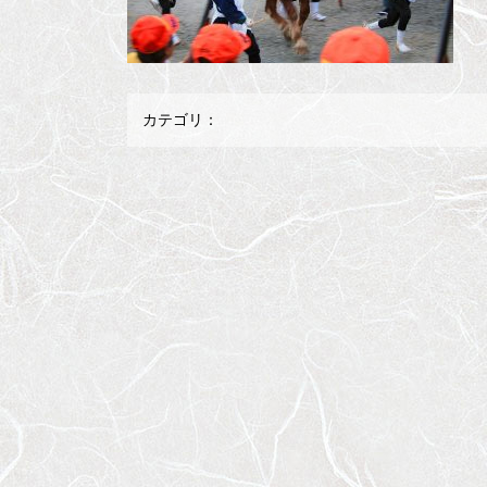
カテゴリ：
メ
ペ
イ
ー
ン
ジ
コ
の
ン
先
テ
頭
ン
へ
ツ
戻
の
る
先
頭
へ
戻