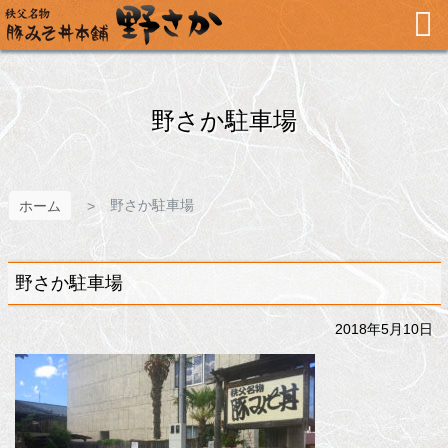
メ
イ
ン
コ
ン
テ
野さか駐車場
ン
ツ
へ
ス
野さか駐車場
ホーム
キ
ッ
プ
野さか駐車場
2018年5月10日