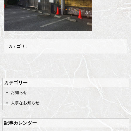
カテゴリ：
メ
ペ
イ
ー
ン
ジ
カテゴリー
コ
の
お知らせ
ン
先
テ
頭
大事なお知らせ
ン
へ
ツ
戻
の
る
記事カレンダー
先
頭