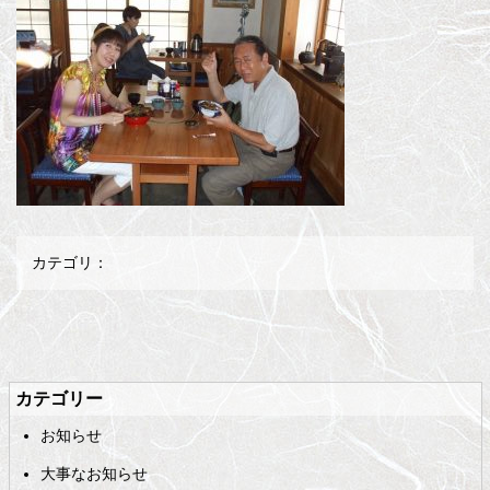
カテゴリ：
メ
ペ
イ
ー
ン
ジ
カテゴリー
コ
の
お知らせ
ン
先
テ
頭
大事なお知らせ
ン
へ