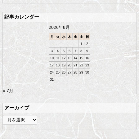
ツ
戻
の
る
記事カレンダー
先
頭
2026年8月
へ
戻
月
火
水
木
金
土
日
る
1
2
3
4
5
6
7
8
9
10
11
12
13
14
15
16
17
18
19
20
21
22
23
24
25
26
27
28
29
30
31
« 7月
アーカイブ
ア
ー
カ
イ