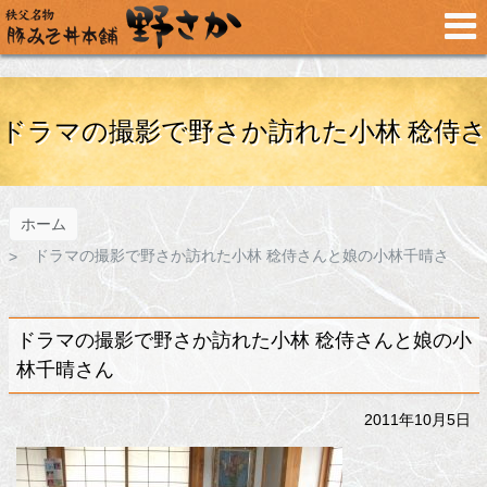
メ
イ
ン
コ
ン
テ
ドラマの撮影で野さか訪れた小林 稔侍さ
ン
ツ
へ
ス
ホーム
んと娘の小林千晴さん
キ
ドラマの撮影で野さか訪れた小林 稔侍さんと娘の小林千晴さ
ッ
プ
ん
ドラマの撮影で野さか訪れた小林 稔侍さんと娘の小
林千晴さん
2011年10月5日