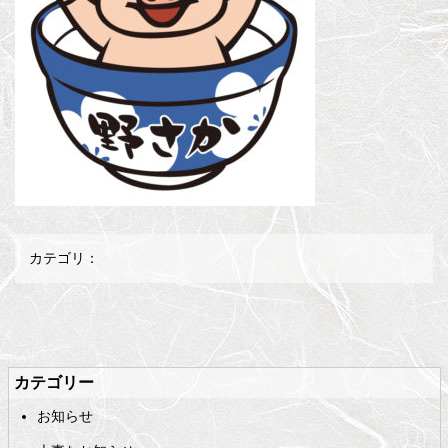
カテゴリ：
メ
ペ
イ
ー
ン
ジ
カテゴリー
コ
の
お知らせ
ン
先
テ
頭