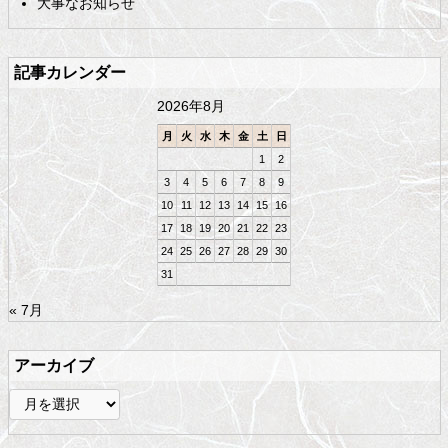
大事なお知らせ
ン
へ
ツ
戻
の
る
記事カレンダー
先
頭
2026年8月
へ
戻
月
火
水
木
金
土
日
る
1
2
3
4
5
6
7
8
9
10
11
12
13
14
15
16
17
18
19
20
21
22
23
24
25
26
27
28
29
30
31
« 7月
アーカイブ
ア
ー
カ