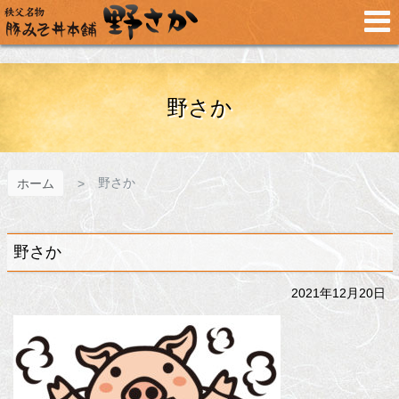
メ
イ
ン
コ
ン
テ
野さか
ン
ツ
へ
ス
野さか
ホーム
キ
ッ
プ
野さか
2021年12月20日