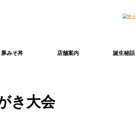
秩父名物 豚みそ丼
豚みそ丼
店舗案内
誕生秘話
本舗 野さか
がき大会