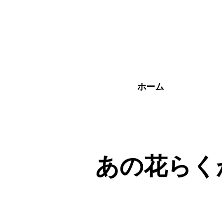
メ
イ
ン
コ
ン
テ
ン
ツ
ホーム
へ
ス
キ
ッ
プ
あの花らく