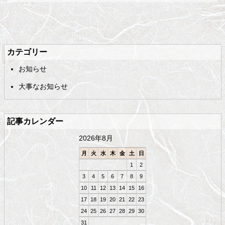
メ
ペ
イ
ー
ン
ジ
カテゴリー
コ
の
お知らせ
ン
先
テ
頭
大事なお知らせ
ン
へ
ツ
戻
の
る
記事カレンダー
先
頭
2026年8月
へ
戻
月
火
水
木
金
土
日
る
1
2
3
4
5
6
7
8
9
10
11
12
13
14
15
16
17
18
19
20
21
22
23
24
25
26
27
28
29
30
31