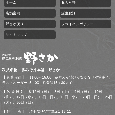
ホーム
豚みそ丼
店舗案内
誕生秘話
野さか便り
プライバシポリシー
サイトマップ
秩父名物 豚みそ丼本舗 野
秩父名物 豚みそ丼本舗 野さか
さか
【 営業時間 】 11:00～15:00 ※豚みそ漬けがなくなり次第終了。
ラストオーダー15：00、営業は15：30まで
【 休 業 日 】 8月2日（日）、8日（土）、9日（日）、10日
（月）、12日（水）、16日（日）、19日（水）、23日（日）、25日
（火）、30日（日）
【 住 所 】 埼玉県秩父市野坂1-13-11