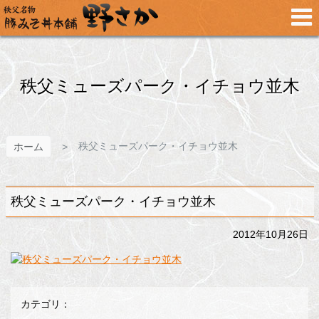
メ
イ
ン
コ
ン
テ
秩父ミューズパーク・イチョウ並木
ン
ツ
へ
ス
秩父ミューズパーク・イチョウ並木
ホーム
キ
ッ
プ
秩父ミューズパーク・イチョウ並木
2012年10月26日
カテゴリ：