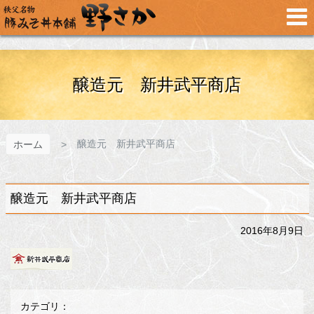
メ
イ
ン
コ
ン
テ
醸造元 新井武平商店
ン
ツ
へ
ス
醸造元 新井武平商店
ホーム
キ
ッ
プ
醸造元 新井武平商店
2016年8月9日
カテゴリ：