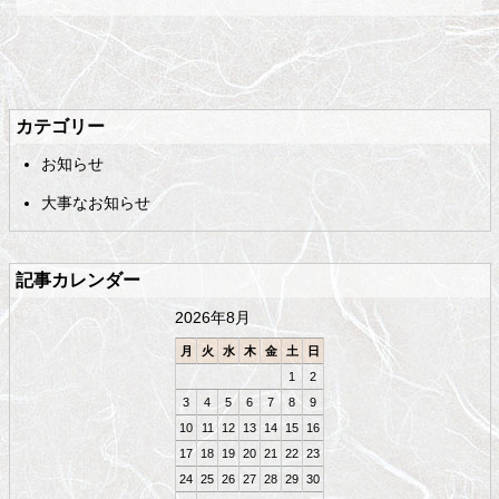
メ
ペ
イ
ー
ン
ジ
カテゴリー
コ
の
お知らせ
ン
先
テ
頭
大事なお知らせ
ン
へ
ツ
戻
の
る
記事カレンダー
先
頭
2026年8月
へ
戻
月
火
水
木
金
土
日
る
1
2
3
4
5
6
7
8
9
10
11
12
13
14
15
16
17
18
19
20
21
22
23
24
25
26
27
28
29
30