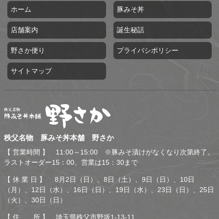
ホーム
豚みそ丼
店舗案内
誕生秘話
野さか便り
プライバシポリシー
サイトマップ
秩父名物 豚みそ丼本舗 野
秩父名物 豚みそ丼本舗 野さか
さか
【 営業時間 】 11:00～15:00 ※豚みそ漬けがなくなり次第終了。
ラストオーダー15：00、営業は15：30まで
【 休 業 日 】 8月2日（日）、8日（土）、9日（日）、10日
（月）、12日（水）、16日（日）、19日（水）、23日（日）、25日
（火）、30日（日）
【 住 所 】 埼玉県秩父市野坂1-13-11