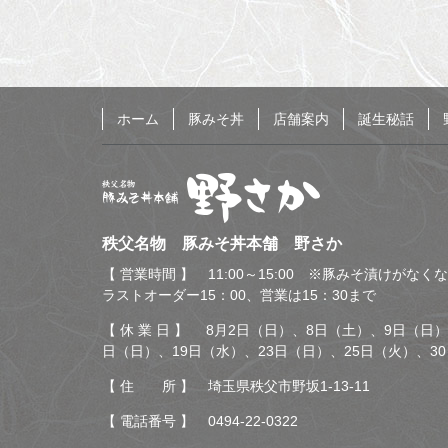
ホーム
豚みそ丼
店舗案内
誕生秘話
秩父名物 豚みそ丼本舗
秩父名物 豚みそ丼本舗 野さか
野さか
【 営業時間 】 11:00～15:00 ※豚みそ漬けがな
ラストオーダー15：00、営業は15：30まで
【 休 業 日 】 8月2日（日）、8日（土）、9日（日）
日（日）、19日（水）、23日（日）、25日（火）、3
【 住 所 】 埼玉県秩父市野坂1-13-11
【 電話番号 】
0494-22-0322