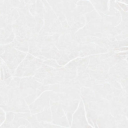
メ
ペ
イ
ー
ン
ジ
コ
の
ン
先
テ
頭
ン
へ
ツ
戻
の
る
先
頭
へ
戻
る