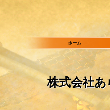
メ
イ
ン
コ
ン
テ
ン
ツ
ホーム
へ
ス
キ
ッ
プ
株式会社あ