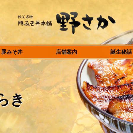
秩父名物 豚みそ丼
豚みそ丼
店舗案内
誕生秘話
本舗 野さか
らき