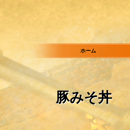
メ
イ
ン
コ
ン
テ
ン
ツ
ホーム
へ
ス
キ
ッ
プ
豚みそ丼