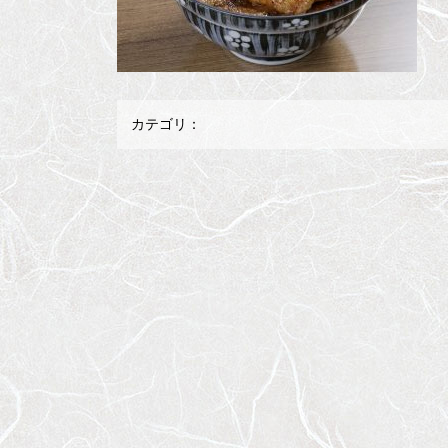
カテゴリ：
メ
ペ
イ
ー
ン
ジ
コ
の
ン
先
テ
頭
ン
へ
ツ
戻
の
る
先
頭
へ