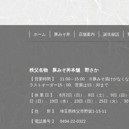
戻
る
ホーム
豚みそ丼
店舗案内
誕生秘話
秩父名物 豚みそ丼本舗
秩父名物 豚みそ丼本舗 野さか
野さか
【 営業時間 】 11:00～15:00 ※豚みそ漬けがな
ラストオーダー15：00、営業は15：30まで
【 休 業 日 】 8月2日（日）、8日（土）、9日（日）
日（日）、19日（水）、23日（日）、25日（火）、3
【 住 所 】 埼玉県秩父市野坂1-13-11
【 電話番号 】
0494-22-0322