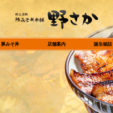
秩父名物 豚みそ丼
豚みそ丼
店舗案内
誕生秘話
本舗 野さか