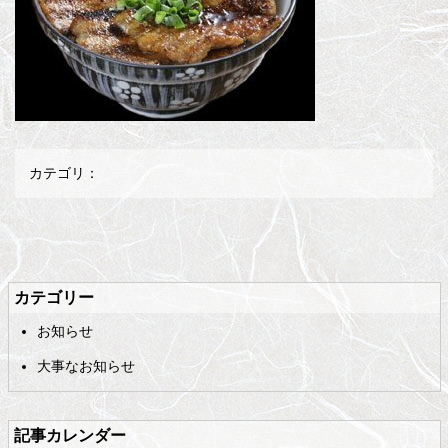
カテゴリ：
メ
ペ
イ
ー
ン
ジ
カテゴリー
コ
の
お知らせ
ン
先
テ
頭
大事なお知らせ
ン
へ
ツ
戻
の
る
記事カレンダー
先