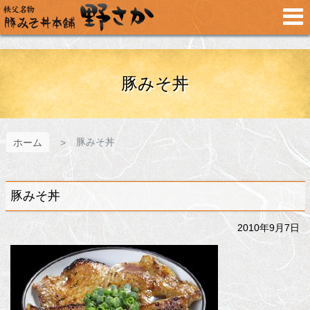
メ
イ
ン
コ
ン
テ
豚みそ丼
ン
ツ
へ
ス
豚みそ丼
ホーム
キ
ッ
プ
豚みそ丼
2010年9月7日