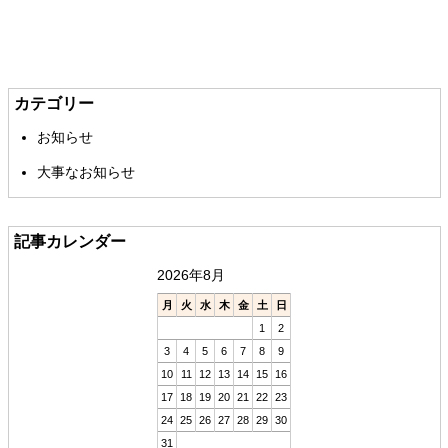
メ
ペ
イ
ー
ン
ジ
カテゴリー
コ
の
お知らせ
ン
先
テ
頭
大事なお知らせ
ン
へ
ツ
戻
の
る
記事カレンダー
先
頭
2026年8月
へ
戻
月
火
水
木
金
土
日
る
1
2
3
4
5
6
7
8
9
10
11
12
13
14
15
16
17
18
19
20
21
22
23
24
25
26
27
28
29
30
31