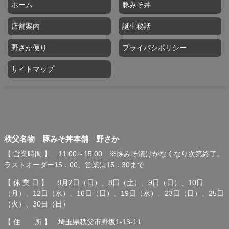
ホーム
豚みそ丼
店舗案内
誕生秘話
野さか便り
プライバシポリシー
サイトマップ
秩父名物 豚みそ丼本舗 野
秩父名物 豚みそ丼本舗 野さか
さか
【 営業時間 】 11:00～15:00 ※豚みそ漬けがなくなり次第終了。
ラストオーダー15：00、営業は15：30まで
【 休 業 日 】 8月2日（日）、8日（土）、9日（日）、10日
（月）、12日（水）、16日（日）、19日（水）、23日（日）、25日
（火）、30日（日）
【 住 所 】 埼玉県秩父市野坂1-13-11