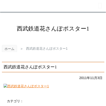
メ
イ
ン
コ
ン
テ
西武鉄道花さんぽポスター1
ン
ツ
へ
ス
西武鉄道花さんぽポスター1
ホーム
キ
ッ
プ
西武鉄道花さんぽポスター1
2011年11月3日
カテゴリ：