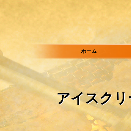
メ
イ
ン
コ
ン
テ
ン
ツ
ホーム
へ
ス
キ
ッ
プ
アイスクリ