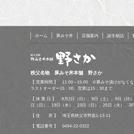
ホーム
豚みそ丼
店舗案内
誕生秘話
秩父名物 豚みそ丼本舗
秩父名物 豚みそ丼本舗 野さか
野さか
【 営業時間 】 11:00～15:00 ※豚みそ漬けがな
ラストオーダー15：00、営業は15：30まで
【 休 業 日 】 8月2日（日）、8日（土）、9日（日）
日（日）、19日（水）、23日（日）、25日（火）、3
【 住 所 】 埼玉県秩父市野坂1-13-11
【 電話番号 】
0494-22-0322