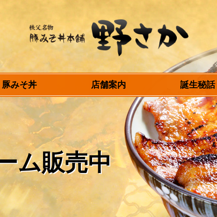
秩父名物 豚みそ丼
豚みそ丼
店舗案内
誕生秘話
本舗 野さか
ーム販売中