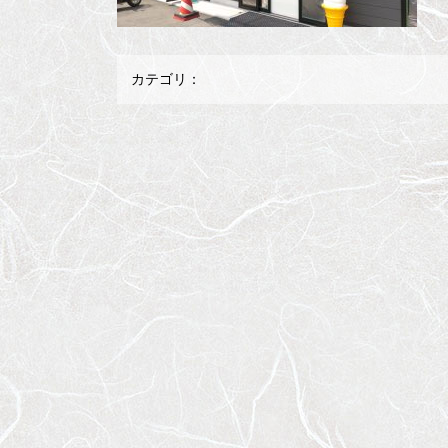
カテゴリ：
メ
ペ
イ
ー
ン
ジ
コ
の
ン
先
テ
頭
ン
へ
ツ
戻
の
る
先
頭
へ
戻
る