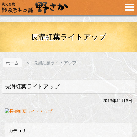
メ
イ
ン
コ
ン
テ
長瀞紅葉ライトアップ
ン
ツ
へ
ス
長瀞紅葉ライトアップ
ホーム
キ
ッ
プ
長瀞紅葉ライトアップ
2013年11月6日
カテゴリ：