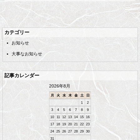
メ
ペ
イ
ー
ン
ジ
カテゴリー
コ
の
お知らせ
ン
先
テ
頭
大事なお知らせ
ン
へ
ツ
戻
の
る
記事カレンダー
先
頭
2026年8月
へ
戻
月
火
水
木
金
土
日
る
1
2
3
4
5
6
7
8
9
10
11
12
13
14
15
16
17
18
19
20
21
22
23
24
25
26
27
28
29
30
31