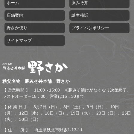
ホーム
豚みそ丼
店舗案内
誕生秘話
野さか便り
プライバシポリシー
サイトマップ
秩父名物 豚みそ丼本舗 野
秩父名物 豚みそ丼本舗 野さか
さか
【 営業時間 】 11:00～15:00 ※豚みそ漬けがなくなり次第終了。
ラストオーダー15：00、営業は15：30まで
【 休 業 日 】 8月2日（日）、8日（土）、9日（日）、10日
（月）、12日（水）、16日（日）、19日（水）、23日（日）、25日
（火）、30日（日）
【 住 所 】 埼玉県秩父市野坂1-13-11