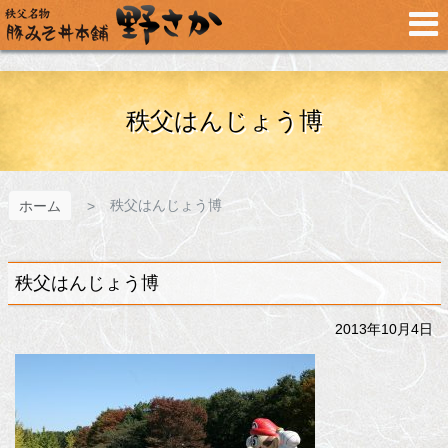
メ
イ
ン
コ
ン
テ
秩父はんじょう博
ン
ツ
へ
ス
秩父はんじょう博
ホーム
キ
ッ
プ
秩父はんじょう博
2013年10月4日