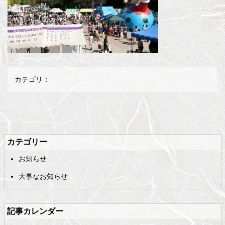
カテゴリ：
メ
ペ
イ
ー
ン
ジ
カテゴリー
コ
の
お知らせ
ン
先
テ
頭
大事なお知らせ
ン
へ
ツ
戻
の
る
記事カレンダー
先
頭