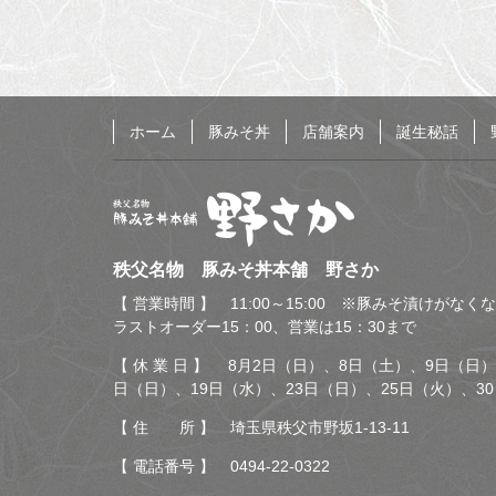
る
ホーム
豚みそ丼
店舗案内
誕生秘話
秩父名物 豚みそ丼本舗
秩父名物 豚みそ丼本舗 野さか
野さか
【 営業時間 】 11:00～15:00 ※豚みそ漬けがな
ラストオーダー15：00、営業は15：30まで
【 休 業 日 】 8月2日（日）、8日（土）、9日（日）
日（日）、19日（水）、23日（日）、25日（火）、3
【 住 所 】 埼玉県秩父市野坂1-13-11
【 電話番号 】
0494-22-0322