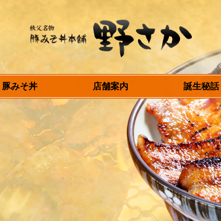
秩父名物 豚みそ丼
豚みそ丼
店舗案内
誕生秘話
本舗 野さか