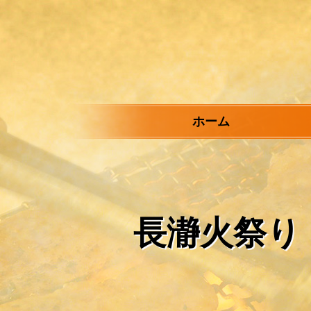
メ
イ
ン
コ
ン
テ
ン
ツ
ホーム
へ
ス
キ
ッ
プ
長瀞火祭り