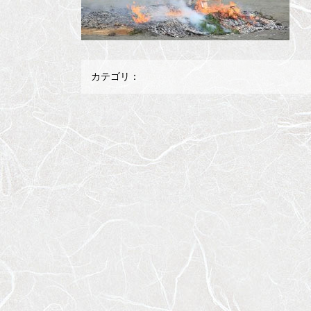
カテゴリ：
メ
ペ
イ
ー
ン
ジ
コ
の
ン
先
テ
頭
ン
へ
ツ
戻
の
る
先
頭
へ
戻