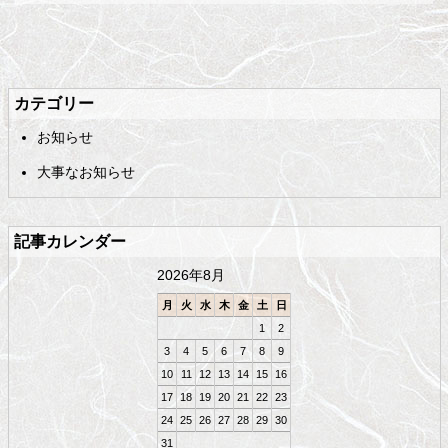
メ
ペ
イ
ー
ン
ジ
カテゴリー
コ
の
お知らせ
ン
先
テ
頭
大事なお知らせ
ン
へ
ツ
戻
の
る
記事カレンダー
先
頭
2026年8月
へ
戻
月
火
水
木
金
土
日
る
1
2
3
4
5
6
7
8
9
10
11
12
13
14
15
16
17
18
19
20
21
22
23
24
25
26
27
28
29
30
31