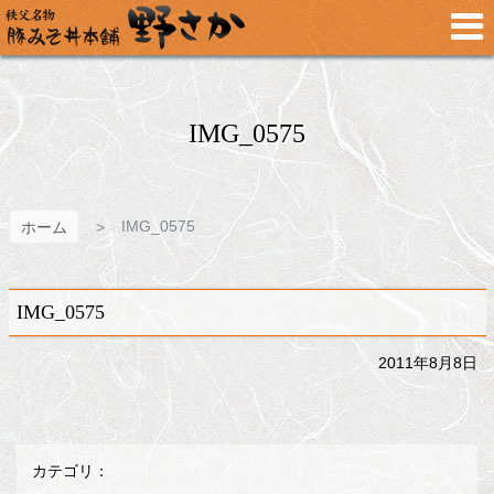
メ
イ
ン
コ
ン
テ
IMG_0575
ン
ツ
へ
ス
IMG_0575
ホーム
キ
ッ
プ
IMG_0575
2011年8月8日
カテゴリ：