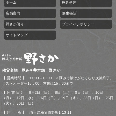
ホーム
豚みそ丼
店舗案内
誕生秘話
野さか便り
プライバシポリシー
サイトマップ
秩父名物 豚みそ丼本舗 野
秩父名物 豚みそ丼本舗 野さか
さか
【 営業時間 】 11:00～15:00 ※豚みそ漬けがなくなり次第終了。
ラストオーダー15：00、営業は15：30まで
【 休 業 日 】 8月2日（日）、8日（土）、9日（日）、10日
（月）、12日（水）、16日（日）、19日（水）、23日（日）、25日
（火）、30日（日）
【 住 所 】 埼玉県秩父市野坂1-13-11