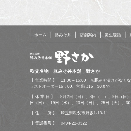
の
る
先
頭
へ
戻
る
ホーム
豚みそ丼
店舗案内
誕生秘話
秩父名物 豚みそ丼本舗
秩父名物 豚みそ丼本舗 野さか
野さか
【 営業時間 】 11:00～15:00 ※豚みそ漬けがな
ラストオーダー15：00、営業は15：30まで
【 休 業 日 】 8月2日（日）、8日（土）、9日（日）
日（日）、19日（水）、23日（日）、25日（火）、3
【 住 所 】 埼玉県秩父市野坂1-13-11
【 電話番号 】
0494-22-0322