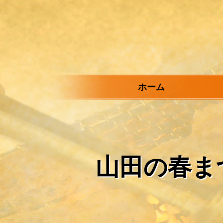
メ
イ
ン
コ
ン
テ
ン
ツ
ホーム
へ
ス
キ
ッ
プ
山田の春ま