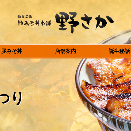
秩父名物 豚みそ丼
豚みそ丼
店舗案内
誕生秘話
本舗 野さか
つり