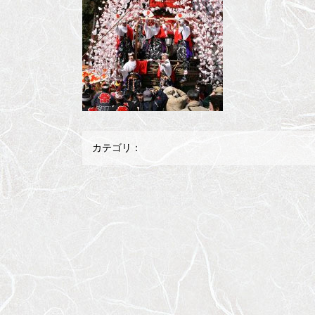
カテゴリ：
メ
ペ
イ
ー
ン
ジ
コ
の
ン
先
テ
頭
ン
へ
ツ
戻