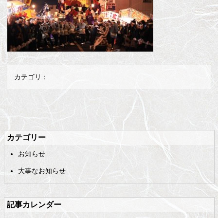
カテゴリ：
メ
ペ
イ
ー
ン
ジ
カテゴリー
コ
の
お知らせ
ン
先
テ
頭
大事なお知らせ
ン
へ
ツ
戻
の
る
記事カレンダー
先
頭