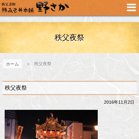
メ
イ
ン
コ
ン
テ
秩父夜祭
ン
ツ
へ
ス
秩父夜祭
ホーム
キ
ッ
プ
秩父夜祭
2016年11月2日