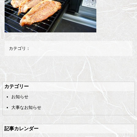
カテゴリ：
メ
ペ
イ
ー
ン
ジ
カテゴリー
コ
の
お知らせ
ン
先
テ
頭
大事なお知らせ
ン
へ
ツ
戻
の
る
記事カレンダー
先
頭