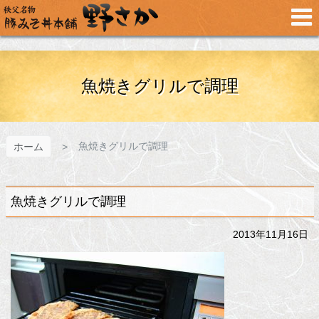
メ
イ
ン
コ
ン
テ
魚焼きグリルで調理
ン
ツ
へ
ス
魚焼きグリルで調理
ホーム
キ
ッ
プ
魚焼きグリルで調理
2013年11月16日