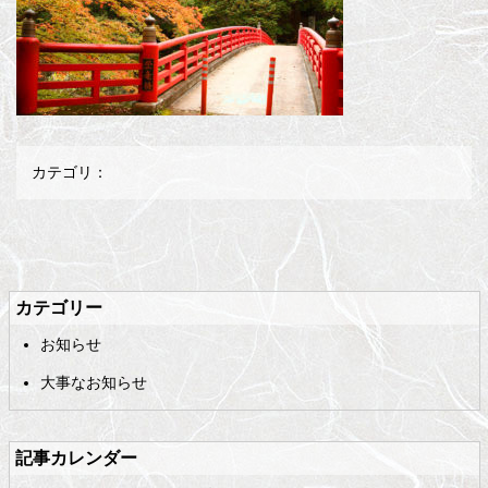
カテゴリ：
メ
ペ
イ
ー
ン
ジ
カテゴリー
コ
の
お知らせ
ン
先
テ
頭
大事なお知らせ
ン
へ
ツ
戻
の
る
記事カレンダー
先
頭