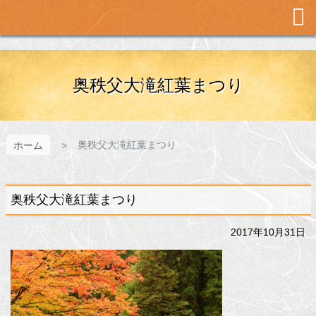
メ
イ
ン
コ
ン
テ
奥秩父大滝紅葉まつり
ン
ツ
へ
ス
奥秩父大滝紅葉まつり
ホーム
キ
ッ
プ
奥秩父大滝紅葉まつり
2017年10月31日