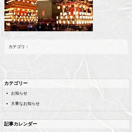
カテゴリ：
メ
ペ
イ
ー
ン
ジ
カテゴリー
コ
の
お知らせ
ン
先
テ
頭
大事なお知らせ
ン
へ
ツ
戻
の
る
記事カレンダー
先
頭