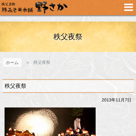
メ
イ
ン
コ
ン
テ
秩父夜祭
ン
ツ
へ
ス
秩父夜祭
ホーム
キ
ッ
プ
秩父夜祭
2013年11月7日