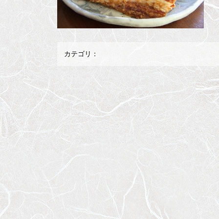
カテゴリ：
メ
ペ
イ
ー
ン
ジ
コ
の
ン
先
テ
頭
ン
へ
ツ
戻
の
る
先
頭
へ
戻