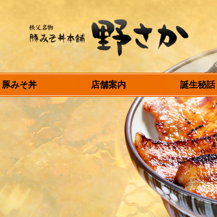
秩父名物 豚みそ丼
豚みそ丼
店舗案内
誕生秘話
本舗 野さか