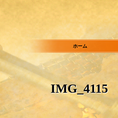
メ
イ
ン
コ
ン
テ
ン
ツ
ホーム
へ
ス
キ
ッ
プ
IMG_4115