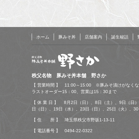
る
ホーム
豚みそ丼
店舗案内
誕生秘話
秩父名物 豚みそ丼本舗
秩父名物 豚みそ丼本舗 野さか
野さか
【 営業時間 】 11:00～15:00 ※豚みそ漬けがな
ラストオーダー15：00、営業は15：30まで
【 休 業 日 】 8月2日（日）、8日（土）、9日（日）
日（日）、19日（水）、23日（日）、25日（火）、3
【 住 所 】 埼玉県秩父市野坂1-13-11
【 電話番号 】
0494-22-0322