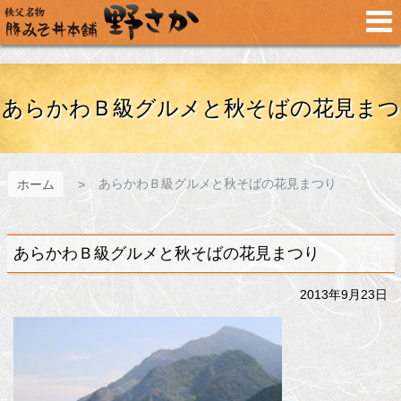
メ
イ
ン
コ
ン
テ
あらかわＢ級グルメと秋そばの花見まつ
ン
ツ
へ
ス
あらかわＢ級グルメと秋そばの花見まつり
ホーム
り
キ
ッ
プ
あらかわＢ級グルメと秋そばの花見まつり
2013年9月23日