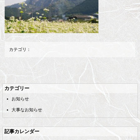
カテゴリ：
メ
ペ
イ
ー
ン
ジ
カテゴリー
コ
の
お知らせ
ン
先
テ
頭
大事なお知らせ
ン
へ
ツ
戻
の
る
記事カレンダー
先
頭