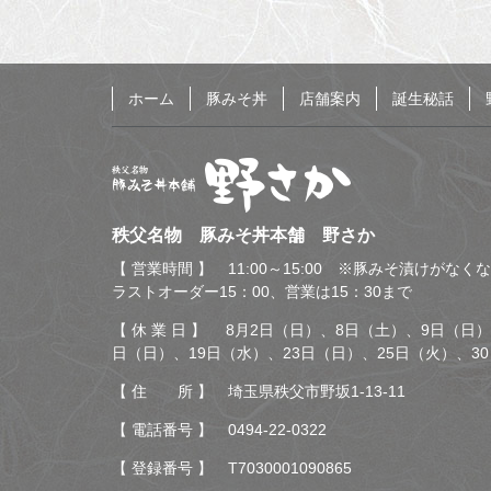
る
ホーム
豚みそ丼
店舗案内
誕生秘話
秩父名物 豚みそ丼本舗
秩父名物 豚みそ丼本舗 野さか
野さか
【 営業時間 】 11:00～15:00 ※豚みそ漬けがな
ラストオーダー15：00、営業は15：30まで
【 休 業 日 】 8月2日（日）、8日（土）、9日（日）
日（日）、19日（水）、23日（日）、25日（火）、3
【 住 所 】 埼玉県秩父市野坂1-13-11
【 電話番号 】
0494-22-0322
【 登録番号 】 T7030001090865