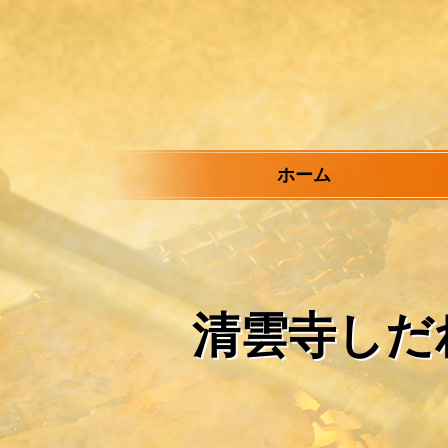
メ
イ
ン
コ
ン
テ
ン
ツ
ホーム
へ
ス
キ
ッ
プ
清雲寺しだ