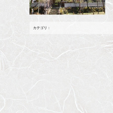
カテゴリ：
メ
ペ
イ
ー
ン
ジ
コ
の
ン
先
テ
頭
ン
へ
ツ
戻
の
る
先
頭
へ
戻