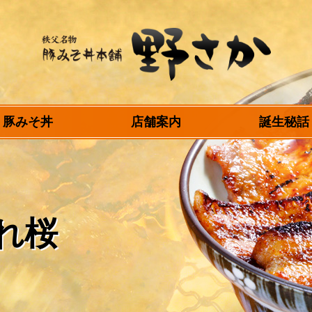
秩父名物 豚みそ丼
豚みそ丼
店舗案内
誕生秘話
本舗 野さか
れ桜