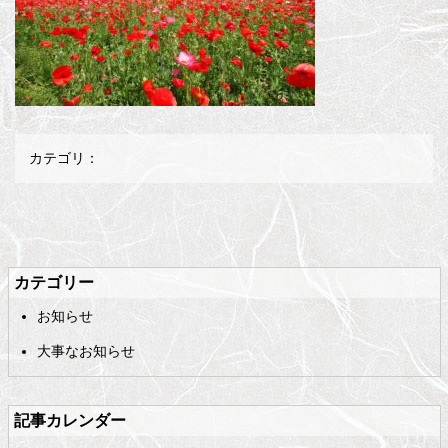
カテゴリ：
メ
ペ
イ
ー
ン
ジ
カテゴリー
コ
の
お知らせ
ン
先
テ
頭
大事なお知らせ
ン
へ
ツ
戻
の
る
記事カレンダー
先
頭