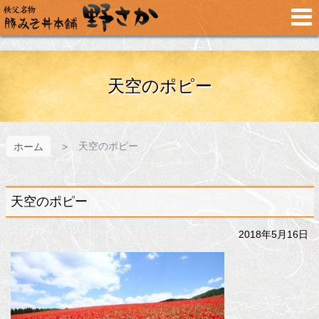
メ
イ
ン
コ
ン
テ
天空のポピー
ン
ツ
へ
ス
天空のポピー
ホーム
キ
ッ
プ
天空のポピー
2018年5月16日