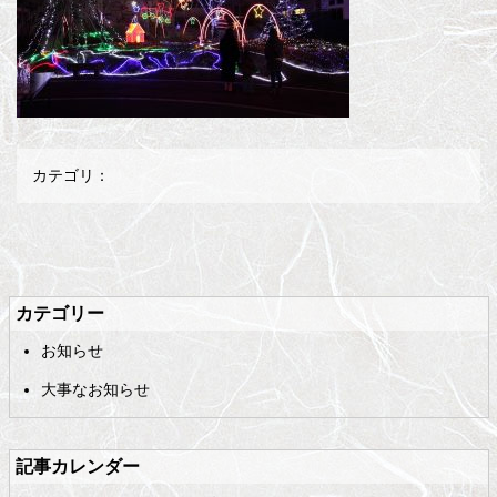
カテゴリ：
メ
ペ
イ
ー
ン
ジ
カテゴリー
コ
の
お知らせ
ン
先
テ
頭
大事なお知らせ
ン
へ
ツ
戻
の
る
記事カレンダー
先
頭