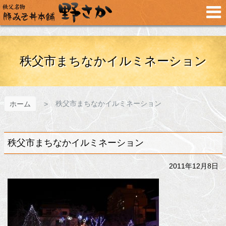
メ
イ
ン
コ
ン
テ
秩父市まちなかイルミネーション
ン
ツ
へ
ス
秩父市まちなかイルミネーション
ホーム
キ
ッ
プ
秩父市まちなかイルミネーション
2011年12月8日