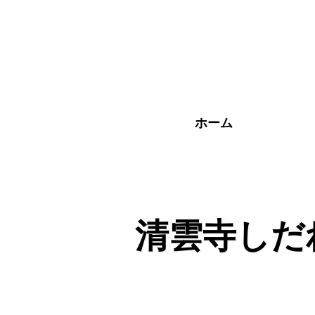
メ
イ
ン
コ
ン
テ
ン
ツ
ホーム
へ
ス
キ
ッ
プ
清雲寺しだ