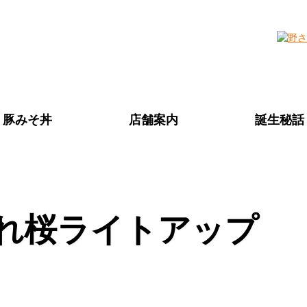
秩父名物 豚みそ丼
豚みそ丼
店舗案内
誕生秘話
本舗 野さか
れ桜ライトアップ