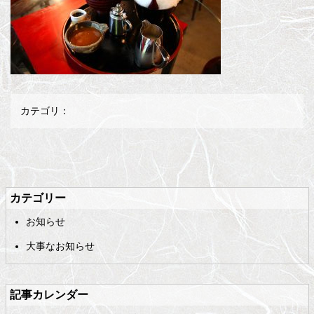
カテゴリ：
メ
ペ
イ
ー
ン
ジ
カテゴリー
コ
の
お知らせ
ン
先
テ
頭
大事なお知らせ
ン
へ
ツ
戻
の
る
記事カレンダー
先
頭