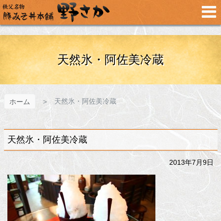
メ
イ
ン
コ
ン
テ
天然氷・阿佐美冷蔵
ン
ツ
へ
ス
天然氷・阿佐美冷蔵
ホーム
キ
ッ
プ
天然氷・阿佐美冷蔵
2013年7月9日