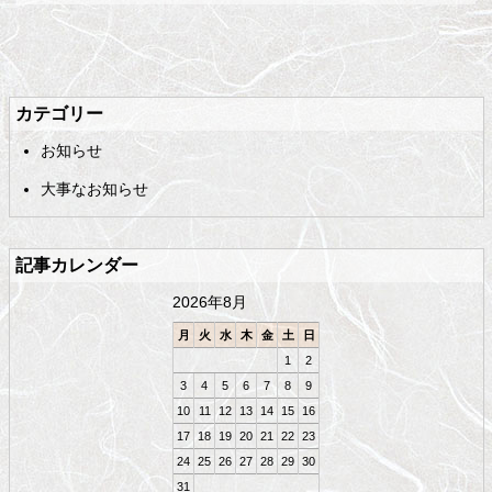
メ
ペ
イ
ー
ン
ジ
カテゴリー
コ
の
お知らせ
ン
先
テ
頭
大事なお知らせ
ン
へ
ツ
戻
の
る
記事カレンダー
先
頭
2026年8月
へ
戻
月
火
水
木
金
土
日
る
1
2
3
4
5
6
7
8
9
10
11
12
13
14
15
16
17
18
19
20
21
22
23
24
25
26
27
28
29
30
31