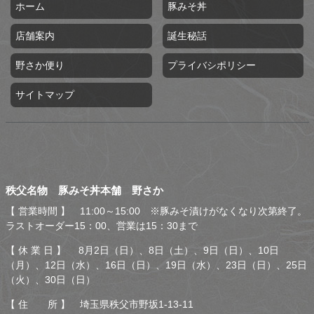
ホーム
豚みそ丼
店舗案内
誕生秘話
野さか便り
プライバシポリシー
サイトマップ
秩父名物 豚みそ丼本舗 野
秩父名物 豚みそ丼本舗 野さか
さか
【 営業時間 】 11:00～15:00 ※豚みそ漬けがなくなり次第終了。
ラストオーダー15：00、営業は15：30まで
【 休 業 日 】 8月2日（日）、8日（土）、9日（日）、10日
（月）、12日（水）、16日（日）、19日（水）、23日（日）、25日
（火）、30日（日）
【 住 所 】 埼玉県秩父市野坂1-13-11