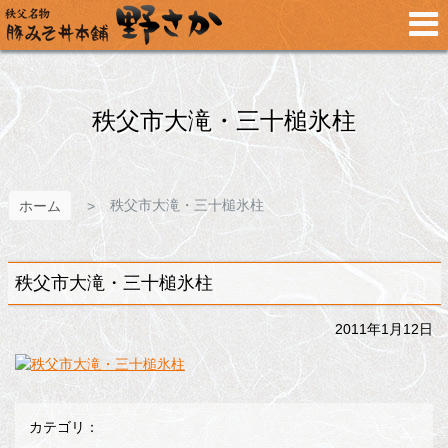
メ
イ
ン
コ
ン
テ
秩父市大滝・三十槌氷柱
ン
ツ
へ
ス
秩父市大滝・三十槌氷柱
ホーム
キ
ッ
プ
秩父市大滝・三十槌氷柱
2011年1月12日
カテゴリ：