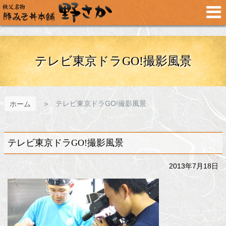
メ
イ
ン
コ
ン
テ
テレビ東京ドラGO!撮影風景
ン
ツ
へ
ス
テレビ東京ドラGO!撮影風景
ホーム
キ
ッ
プ
テレビ東京ドラGO!撮影風景
2013年7月18日