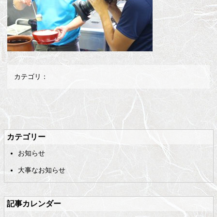
カテゴリ：
メ
ペ
イ
ー
ン
ジ
カテゴリー
コ
の
お知らせ
ン
先
テ
頭
大事なお知らせ
ン
へ
ツ
戻
の
る
記事カレンダー
先
頭