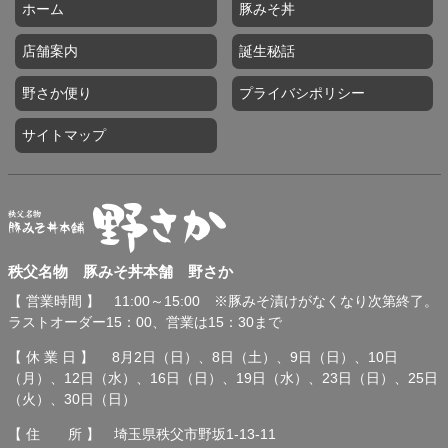
ホーム
豚みそ丼
店舗案内
誕生秘話
野さか便り
プライバシポリシー
サイトマップ
秩父名物 豚みそ丼本舗 野
秩父名物 豚みそ丼本舗 野さか
さか
【 営業時間 】 11:00～15:00 ※豚みそ漬けがなくなり次第終了。
ラストオーダー15：00、営業は15：30まで
【 休 業 日 】 8月2日（日）、8日（土）、9日（日）、10日
（月）、12日（水）、16日（日）、19日（水）、23日（日）、25日
（火）、30日（日）
【 住 所 】 埼玉県秩父市野坂1-13-11