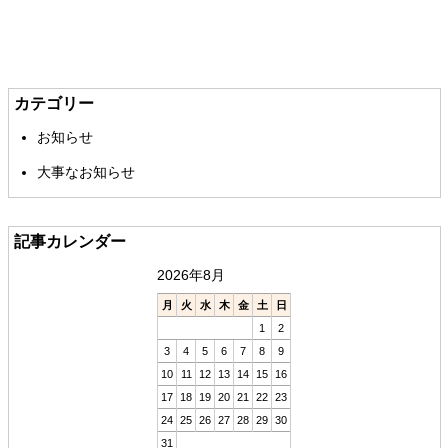
メ
ペ
イ
ー
ン
ジ
カテゴリー
コ
の
お知らせ
ン
先
テ
頭
大事なお知らせ
ン
へ
ツ
戻
の
る
記事カレンダー
先
頭
2026年8月
へ
戻
月
火
水
木
金
土
日
る
1
2
3
4
5
6
7
8
9
10
11
12
13
14
15
16
17
18
19
20
21
22
23
24
25
26
27
28
29
30
31