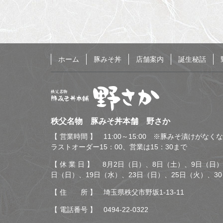
る
ホーム
豚みそ丼
店舗案内
誕生秘話
秩父名物 豚みそ丼本舗
秩父名物 豚みそ丼本舗 野さか
野さか
【 営業時間 】 11:00～15:00 ※豚みそ漬けがな
ラストオーダー15：00、営業は15：30まで
【 休 業 日 】 8月2日（日）、8日（土）、9日（日）
日（日）、19日（水）、23日（日）、25日（火）、3
【 住 所 】 埼玉県秩父市野坂1-13-11
【 電話番号 】
0494-22-0322