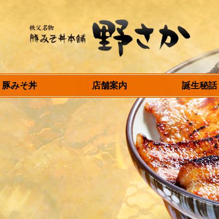
秩父名物 豚みそ丼
豚みそ丼
店舗案内
誕生秘話
本舗 野さか