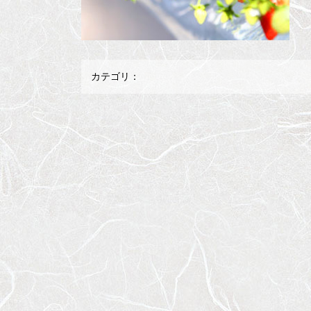
カテゴリ：
メ
ペ
イ
ー
ン
ジ
コ
の
ン
先
テ
頭
ン
へ
ツ
戻
の
る
先
頭
へ
戻