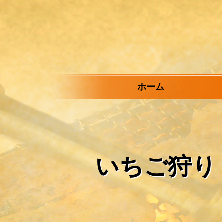
メ
イ
ン
コ
ン
テ
ン
ツ
ホーム
へ
ス
キ
ッ
プ
いちご狩り