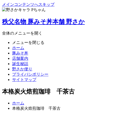
メインコンテンツへスキップ
秩父名物 豚みそ丼本舗 野さか
全体のメニューを開く
メニューを閉じる
ホーム
豚みそ丼
店舗案内
誕生秘話
野さか便り
プライバシポリシー
サイトマップ
本格炭火焙煎珈琲 千茶古
ホーム
本格炭火焙煎珈琲 千茶古