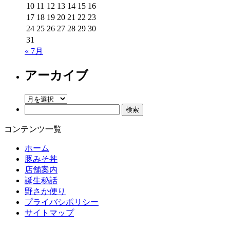
10
11
12
13
14
15
16
17
18
19
20
21
22
23
24
25
26
27
28
29
30
31
« 7月
アーカイブ
ア
検
ー
索:
カ
コンテンツ一覧
イ
ブ
ホーム
豚みそ丼
店舗案内
誕生秘話
野さか便り
プライバシポリシー
サイトマップ