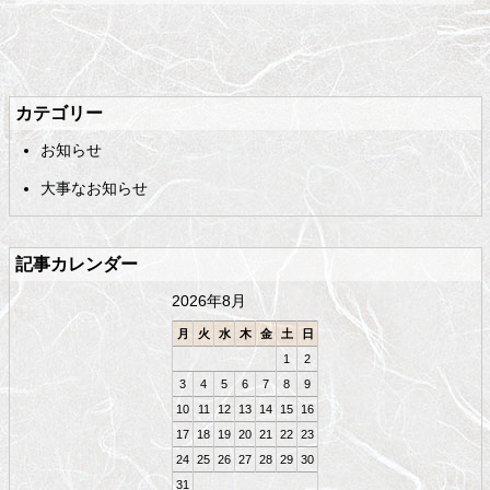
メ
ペ
イ
ー
ン
ジ
カテゴリー
コ
の
お知らせ
ン
先
テ
頭
大事なお知らせ
ン
へ
ツ
戻
の
る
記事カレンダー
先
頭
2026年8月
へ
戻
月
火
水
木
金
土
日
る
1
2
3
4
5
6
7
8
9
10
11
12
13
14
15
16
17
18
19
20
21
22
23
24
25
26
27
28
29
30
31