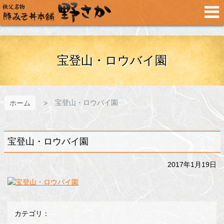
メ
イ
ン
コ
ン
テ
宝登山・ロウバイ園
ン
ツ
へ
ス
宝登山・ロウバイ園
ホーム
キ
ッ
プ
宝登山・ロウバイ園
2017年1月19日
カテゴリ：