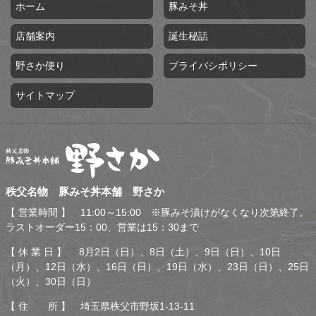
ホーム
豚みそ丼
店舗案内
誕生秘話
野さか便り
プライバシポリシー
サイトマップ
秩父名物 豚みそ丼本舗 野
秩父名物 豚みそ丼本舗 野さか
さか
【 営業時間 】 11:00～15:00 ※豚みそ漬けがなくなり次第終了。
ラストオーダー15：00、営業は15：30まで
【 休 業 日 】 8月2日（日）、8日（土）、9日（日）、10日
（月）、12日（水）、16日（日）、19日（水）、23日（日）、25日
（火）、30日（日）
【 住 所 】 埼玉県秩父市野坂1-13-11