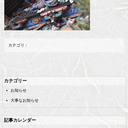
カテゴリ：
メ
ペ
イ
ー
ン
ジ
カテゴリー
コ
の
お知らせ
ン
先
テ
頭
大事なお知らせ
ン
へ
ツ
戻
の
る
記事カレンダー
先
頭