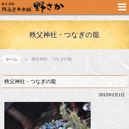
メ
イ
ン
コ
ン
テ
秩父神社・つなぎの龍
ン
ツ
へ
ス
秩父神社・つなぎの龍
ホーム
キ
ッ
プ
秩父神社・つなぎの龍
2012年2月1日