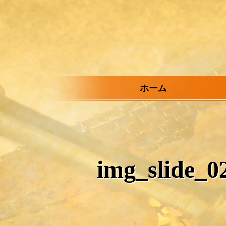
メ
イ
ン
コ
ン
テ
ン
ツ
ホーム
へ
ス
キ
ッ
プ
img_slide_0