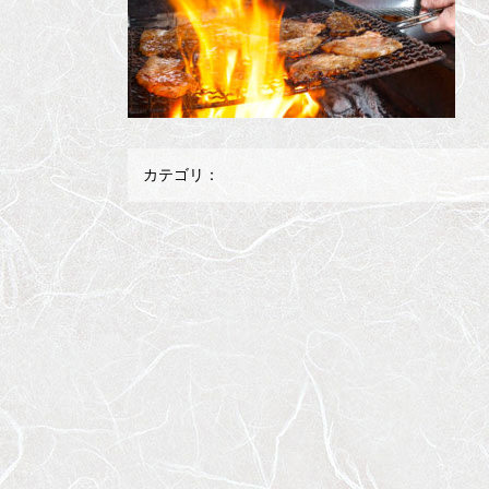
カテゴリ：
メ
ペ
イ
ー
ン
ジ
コ
の
ン
先
テ
頭
ン
へ
ツ
戻
の
る
先
頭