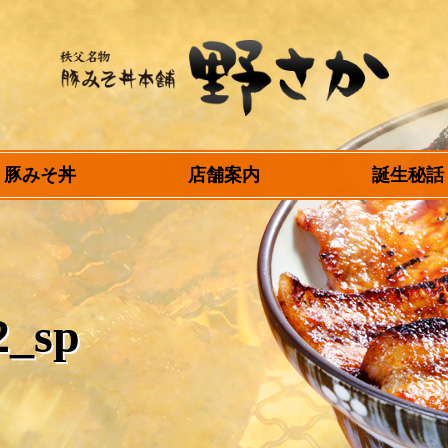
秩父名物 豚みそ丼
豚みそ丼
店舗案内
誕生秘話
本舗 野さか
2_sp