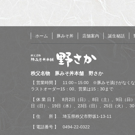
へ
戻
る
ホーム
豚みそ丼
店舗案内
誕生秘話
秩父名物 豚みそ丼本舗
秩父名物 豚みそ丼本舗 野さか
野さか
【 営業時間 】 11:00～15:00 ※豚みそ漬けがな
ラストオーダー15：00、営業は15：30まで
【 休 業 日 】 8月2日（日）、8日（土）、9日（日）
日（日）、19日（水）、23日（日）、25日（火）、3
【 住 所 】 埼玉県秩父市野坂1-13-11
【 電話番号 】
0494-22-0322