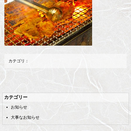
カテゴリ：
メ
ペ
イ
ー
ン
ジ
カテゴリー
コ
の
お知らせ
ン
先
テ
頭
大事なお知らせ
ン
へ
ツ
戻