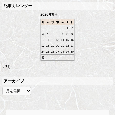
の
る
記事カレンダー
先
頭
2026年8月
へ
戻
月
火
水
木
金
土
日
る
1
2
3
4
5
6
7
8
9
10
11
12
13
14
15
16
17
18
19
20
21
22
23
24
25
26
27
28
29
30
31
« 7月
アーカイブ
ア
ー
カ
イ
ブ