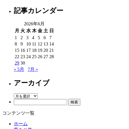
記事カレンダー
2026年6月
月
火
水
木
金
土
日
1
2
3
4
5
6
7
8
9
10
11
12
13
14
15
16
17
18
19
20
21
22
23
24
25
26
27
28
29
30
« 5月
7月 »
アーカイブ
ア
検
ー
索:
カ
コンテンツ一覧
イ
ブ
ホーム