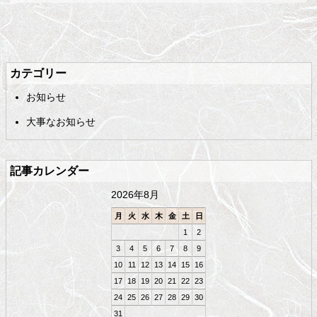
メ
ペ
イ
ー
ン
ジ
カテゴリー
コ
の
お知らせ
ン
先
テ
頭
大事なお知らせ
ン
へ
ツ
戻
の
る
記事カレンダー
先
頭
2026年8月
へ
戻
月
火
水
木
金
土
日
る
1
2
3
4
5
6
7
8
9
10
11
12
13
14
15
16
17
18
19
20
21
22
23
24
25
26
27
28
29
30
31