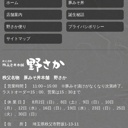
ホーム
豚みそ丼
店舗案内
誕生秘話
野さか便り
プライバシポリシー
サイトマップ
秩父名物 豚みそ丼本舗 野
秩父名物 豚みそ丼本舗 野さか
さか
【 営業時間 】 11:00～15:00 ※豚みそ漬けがなくなり次第終了。
ラストオーダー15：00、営業は15：30まで
【 休 業 日 】 8月2日（日）、8日（土）、9日（日）、10日
（月）、12日（水）、16日（日）、19日（水）、23日（日）、25日
（火）、30日（日）
【 住 所 】 埼玉県秩父市野坂1-13-11