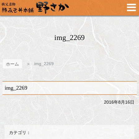
メ
イ
ン
コ
ン
テ
img_2269
ン
ツ
へ
ス
img_2269
ホーム
キ
ッ
プ
img_2269
2016年8月16日
カテゴリ：