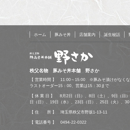
の
る
先
頭
へ
戻
る
ホーム
豚みそ丼
店舗案内
誕生秘話
秩父名物 豚みそ丼本舗
秩父名物 豚みそ丼本舗 野さか
野さか
【 営業時間 】 11:00～15:00 ※豚みそ漬けがな
ラストオーダー15：00、営業は15：30まで
【 休 業 日 】 8月2日（日）、8日（土）、9日（日）
日（日）、19日（水）、23日（日）、25日（火）、3
【 住 所 】 埼玉県秩父市野坂1-13-11
【 電話番号 】
0494-22-0322