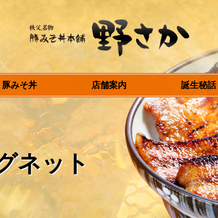
秩父名物 豚みそ丼
豚みそ丼
店舗案内
誕生秘話
本舗 野さか
グネット