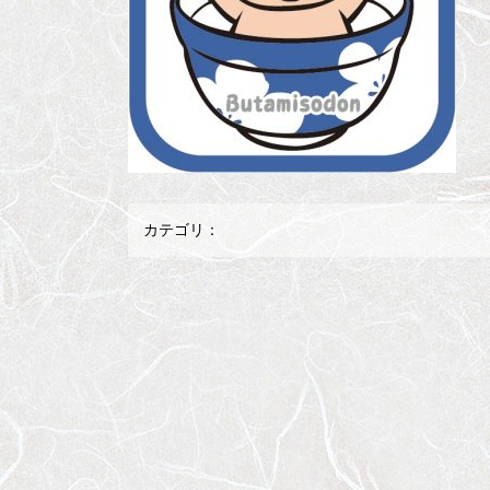
カテゴリ：
メ
ペ
イ
ー
ン
ジ
コ
の
ン
先
テ
頭
ン
へ
ツ
戻