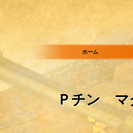
メ
イ
ン
コ
ン
テ
ン
ツ
ホーム
へ
ス
キ
ッ
プ
Ｐチン マ