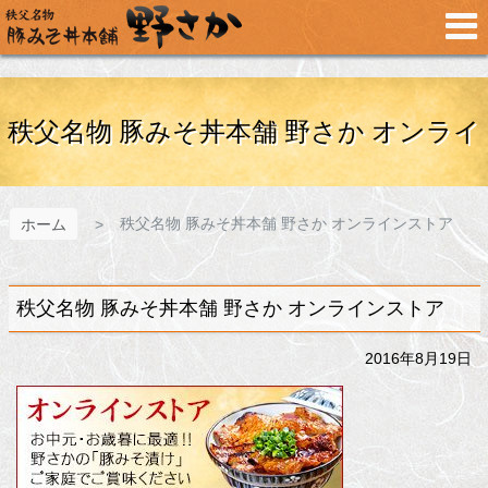
メ
イ
ン
コ
ン
テ
秩父名物 豚みそ丼本舗 野さか オンライ
ン
ツ
へ
ス
秩父名物 豚みそ丼本舗 野さか オンラインストア
ホーム
ンストア
キ
ッ
プ
秩父名物 豚みそ丼本舗 野さか オンラインストア
2016年8月19日