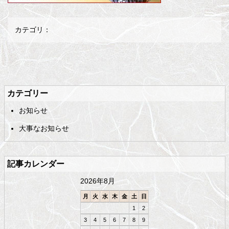
カテゴリ：
メ
ペ
イ
ー
ン
ジ
カテゴリー
コ
の
お知らせ
ン
先
テ
頭
大事なお知らせ
ン
へ
ツ
戻
の
る
記事カレンダー
先
頭
2026年8月
へ
戻
月
火
水
木
金
土
日
る
1
2
3
4
5
6
7
8
9