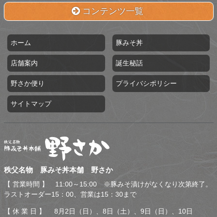
コンテンツ一覧
ホーム
豚みそ丼
店舗案内
誕生秘話
野さか便り
プライバシポリシー
サイトマップ
秩父名物 豚みそ丼本舗 野
秩父名物 豚みそ丼本舗 野さか
さか
【 営業時間 】 11:00～15:00 ※豚みそ漬けがなくなり次第終了。
ラストオーダー15：00、営業は15：30まで
【 休 業 日 】 8月2日（日）、8日（土）、9日（日）、10日