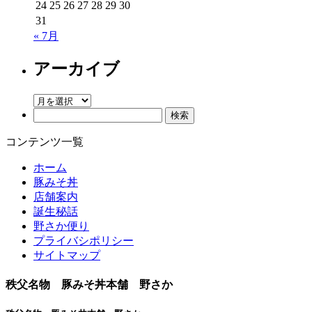
24
25
26
27
28
29
30
31
« 7月
アーカイブ
ア
検
ー
索:
カ
コンテンツ一覧
イ
ブ
ホーム
豚みそ丼
店舗案内
誕生秘話
野さか便り
プライバシポリシー
サイトマップ
秩父名物 豚みそ丼本舗 野さか