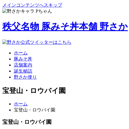
メインコンテンツへスキップ
秩父名物 豚みそ丼本舗 野さか
ホーム
豚みそ丼
店舗案内
誕生秘話
野さか便り
宝登山・ロウバイ園
ホーム
宝登山・ロウバイ園
宝登山・ロウバイ園