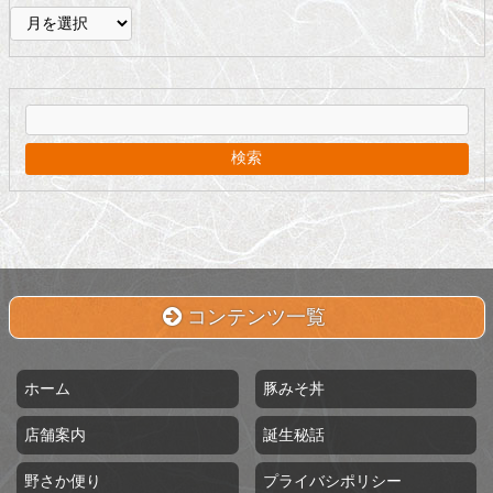
ア
ー
カ
イ
ブ
コンテンツ一覧
ホーム
豚みそ丼
店舗案内
誕生秘話
野さか便り
プライバシポリシー