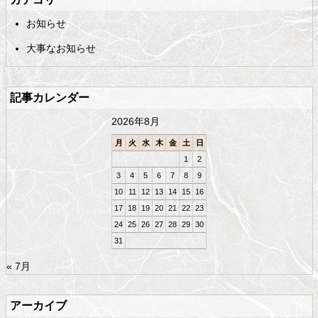
コ
の
お知らせ
ン
先
テ
頭
大事なお知らせ
ン
へ
ツ
戻
の
る
記事カレンダー
先
頭
2026年8月
へ
戻
月
火
水
木
金
土
日
る
1
2
3
4
5
6
7
8
9
10
11
12
13
14
15
16
17
18
19
20
21
22
23
24
25
26
27
28
29
30
31
« 7月
アーカイブ