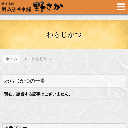
メ
イ
ン
コ
ン
テ
わらじかつ
ン
ツ
へ
ス
わらじかつ
ホーム
キ
ッ
プ
わらじかつの一覧
現在、該当する記事はございません。
メ
ペ
イ
ー
ン
ジ
カテゴリー