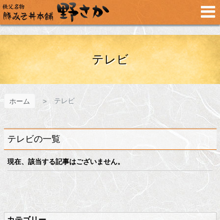
メ
イ
ン
コ
ン
テ
テレビ
ン
ツ
へ
ス
テレビ
ホーム
キ
ッ
プ
テレビの一覧
現在、該当する記事はございません。
メ
ペ
イ
ー
ン
ジ
カテゴリー