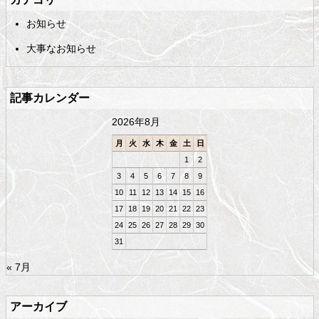
コ
の
お知らせ
ン
先
テ
頭
大事なお知らせ
ン
へ
ツ
戻
の
る
記事カレンダー
先
頭
2026年8月
へ
戻
月
火
水
木
金
土
日
る
1
2
3
4
5
6
7
8
9
10
11
12
13
14
15
16
17
18
19
20
21
22
23
24
25
26
27
28
29
30
31
« 7月
アーカイブ