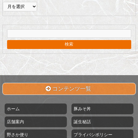
ア
ー
カ
イ
ブ
コンテンツ一覧
ホーム
豚みそ丼
店舗案内
誕生秘話
野さか便り
プライバシポリシー